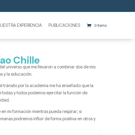
UESTRA EXPERIENCIA
PUBLICACIONES
0 Items
ao Chille
del universo que me llevaron a combinar dos de mis
s y la educación.
el tránsito por la academia me ha enseñado que la
 todas y todos podemos ejercitar la función de
vidad.
 en mi formación mientras pueda respirar; si
anas podremos influir de forma positiva en otros y