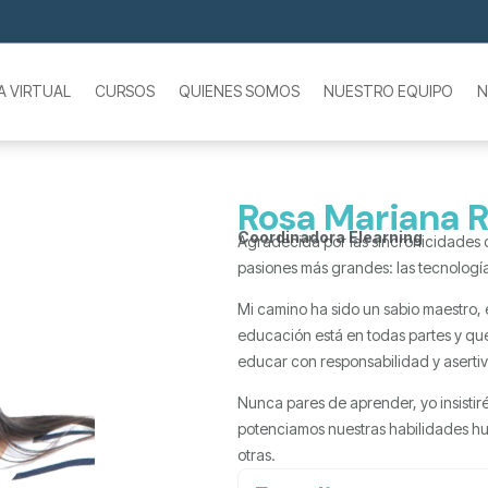
A VIRTUAL
CURSOS
QUIENES SOMOS
NUESTRO EQUIPO
N
Rosa Mariana R
Coordinadora Elearning
Agradecida por las sincronicidades 
pasiones más grandes: las tecnología
Mi camino ha sido un sabio maestro, 
educación está en todas partes y que
educar con responsabilidad y aserti
Nunca pares de aprender, yo insistiré
potenciamos nuestras habilidades hum
otras.