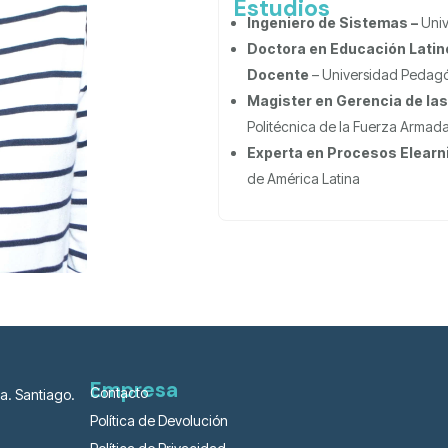
Estudios
Ingeniero de Sistemas –
Uni
Doctora en Educación Latin
Docente
–
Universidad Pedagó
Magister en Gerencia de las
Politécnica de la Fuerza Armad
Experta en Procesos Elearn
de América Latina
Empresa
Contacto
a. Santiago.
Política de Devolución